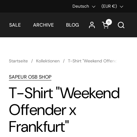
Sprache
Deutsch
Land/Region
(EUR €)
0
Warenkorb öff
SALE
ARCHIVE
BLOG
Startseite
/
Kollektionen
/
T-Shirt "Weekend Offender x Frankf
SAPEUR OSB SHOP
T-Shirt "Weekend
Offender x
Frankfurt"